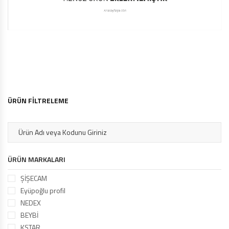
CAM MANTARI 4 mm
CAM MANTARI 6 mm
STANDART ISICAM PROFİLİ
16 MM STD. ISICAM PROFİLİ
ÜRÜN FİLTRELEME
ÜRÜN MARKALARI
ŞİŞECAM
Eyüpoğlu profil
NEDEX
BEYBİ
KSTAR