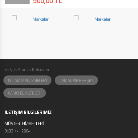
900,00 TL
En Çok Aranan Kelimeler:
ISICAM MALZEMELERİ
CAMADAİRHERŞEY
CAMCI EL ALETLERİ
İLETİŞİM BİLGİLERİMİZ
MÜŞTERİ HİZMETLERİ
0532 771 2864