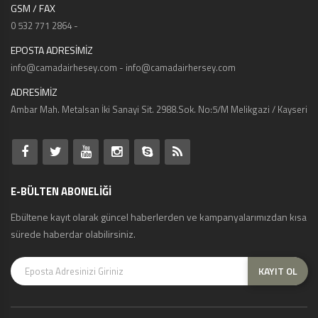
GSM / FAX
0 532 771 2864 -
EPOSTA ADRESİMİZ
info@camadairhesey.com - info@camadairhersey.com
ADRESİMİZ
Ambar Mah. Metalsan İki Sanayi Sit. 2988.Sok. No:5/M Melikgazi / Kayseri
E-BÜLTEN ABONELİĞİ
Ebültene kayıt olarak güncel haberlerden ve kampanyalarımızdan kısa
sürede haberdar olabilirsiniz.
KAYIT OL