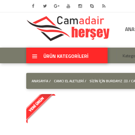
ANA
ÜRÜN KATEGORİLERİ
ANASAYFA
/
CAMCI EL ALETLERİ /
SİZİN İÇİN BURDAYIZ :))) /
CA