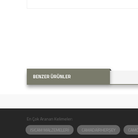
BENZER ÜRÜNLER
En Çok Aranan Kelimeler:
ISICAM MALZEMELERİ
CAMADAİRHERŞEY
CAMCI