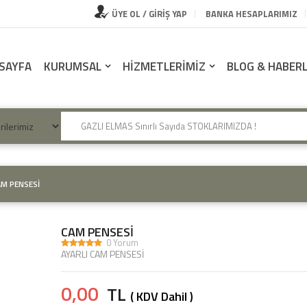
ÜYE OL / GİRİŞ YAP
BANKA HESAPLARIMIZ
SAYFA
KURUMSAL
HİZMETLERİMİZ
BLOG & HABER
M PENSESİ
CAM PENSESİ
0 Yorum
AYARLI CAM PENSESİ
0,00
TL
( KDV Dahil )