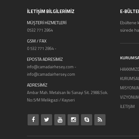
İLETİŞİM BİLGİLERİMİZ
E-BÜLTE
MÜŞTERİ HİZMETLERİ
Ebültene 
sürede hab
0532 771 2864
GSM / FAX
0 532 771 2864 -
KURUMS
EPOSTA ADRESİMİZ
info@camadairhesey.com -
HAKKIMIZ
info@camadairhersey.com
KURUMSA
ADRESİMİZ
MİSYONU
Ambar Mah. Metalsan İki Sanayi Sit. 2988.Sok.
VİZYONU
No:5/M Melikgazi / Kayseri
İLETİŞİM