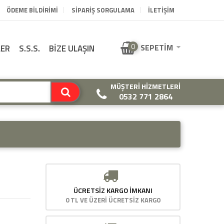
ÖDEME BILDIRIMI
SIPARIŞ SORGULAMA
İLETİŞİM
0
SEPETIM
LER
S.S.S.
BİZE ULAŞIN
MÜŞTERI HIZMETLERI
0532 771 2864
ÜCRETSIZ KARGO İMKANI
0 TL VE ÜZERİ ÜCRETSİZ KARGO