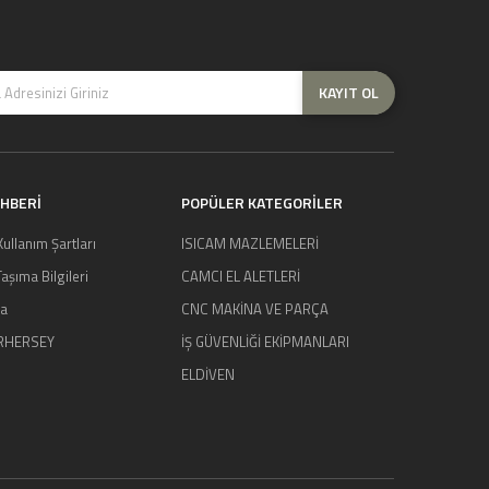
KAYIT OL
EHBERİ
POPÜLER KATEGORİLER
 Kullanım Şartları
ISICAM MAZLEMELERİ
aşıma Bilgileri
CAMCI EL ALETLERİ
da
CNC MAKİNA VE PARÇA
RHERSEY
İŞ GÜVENLİĞİ EKİPMANLARI
ELDİVEN