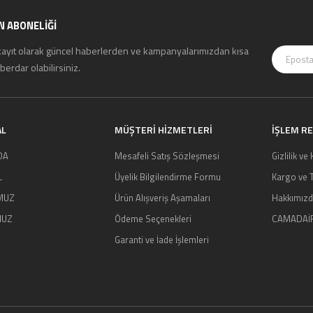
N ABONELİĞİ
kayıt olarak güncel haberlerden ve kampanyalarımızdan kısa
erdar olabilirsiniz.
AL
MÜŞTERI HIZMETLERI
İŞLEM R
DA
Mesafeli Satış Sözleşmesi
Gizlilik ve
L
Üyelik Bilgilendirme Formu
Kargo ve T
MUZ
Ürün Alışveriş Aşamaları
Hakkımız
MUZ
Ödeme Seçenekleri
CAMADAİ
Garanti ve İade İşlemleri